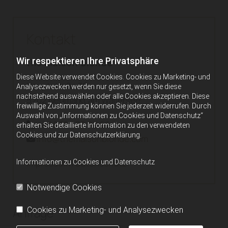
Kontakt
Wir respektieren Ihre Privatsphäre
the maison blonde
Diese Website verwendet Cookies. Cookies zu Marketing- und
Hauptstraße 36
Analysezwecken werden nur gesetzt, wenn Sie diese
nachstehend auswählen oder alle Cookies akzeptieren. Diese
5202 Neumarkt am Wallersee
freiwillige Zustimmung können Sie jederzeit widerrufen. Durch
Auswahl von „Informationen zu Cookies und Datenschutz“
+43 676 436 98 66

erhalten Sie detaillierte Information zu den verwendeten
Cookies und zur Datenschutzerklärung.
info@themaisonblonde.com

Impressum
|
Datenschutz
Informationen zu Cookies und Datenschutz
Notwendige Cookies
Anfrage
Cookies zu Marketing- und Analysezwecken