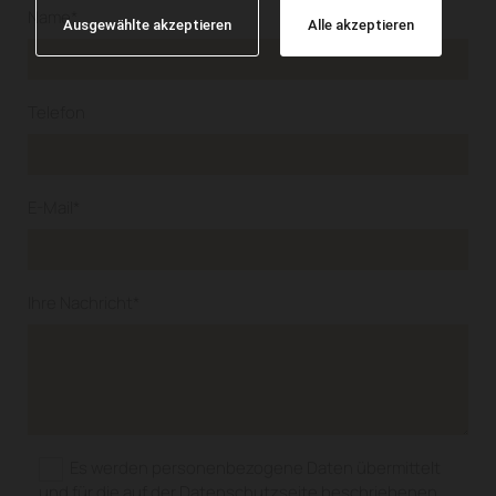
Name*
Ausgewählte akzeptieren
Alle akzeptieren
Telefon
E-Mail*
Ihre Nachricht*
Es werden personenbezogene Daten übermittelt
und für die auf der Datenschutzseite beschriebenen