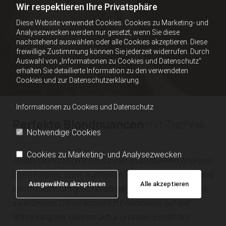
Wir respektieren Ihre Privatsphäre
Diese Website verwendet Cookies. Cookies zu Marketing- und
Analysezwecken werden nur gesetzt, wenn Sie diese
nachstehend auswählen oder alle Cookies akzeptieren. Diese
freiwillige Zustimmung können Sie jederzeit widerrufen. Durch
Auswahl von „Informationen zu Cookies und Datenschutz“
erhalten Sie detaillierte Information zu den verwendeten
Cookies und zur Datenschutzerklärung.
Informationen zu Cookies und Datenschutz
Perfekte Blondnuancen
mit Technik
Notwendige Cookies
Cookies zu Marketing- und Analysezwecken
Jedes Blond beginnt mit einer individuellen Analyse
Ihres Haares. Beim Aufhellen arbeite ich präzise und
Ausgewählte akzeptieren
Alle akzeptieren
kontrolliert, um gleichmäßige, brillante Ergebnisse
zu erzielen. Dabei achte ich besonders auf die
Schonung der Haarstruktur und den Erhalt der